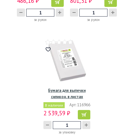
486,16 ₽
801,31 ₽
за рулон
за рулон
Бумага для выпечки
силикон. в листах
400х600…
Арт: 116966
В наличии
2 539,59 ₽
за упаковку