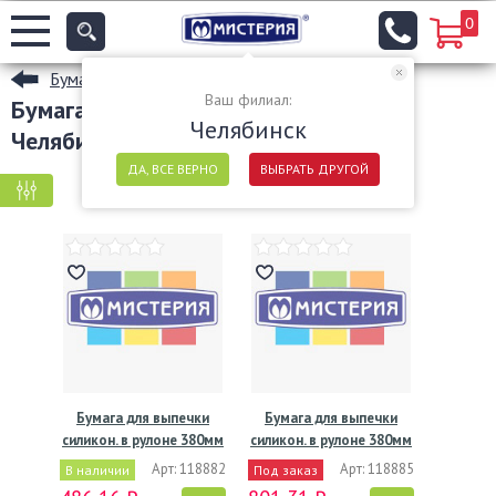
0
Бумажная упаковка для выпечки
Ваш филиал:
Бумага для выпечки цвет белый в
Челябинск
Челябинске
ДА, ВСЕ ВЕРНО
ВЫБРАТЬ ДРУГОЙ
КРУПНАЯ ФАСОВКА
МЕЛКАЯ ФАСОВКА
Бумага для выпечки
Бумага для выпечки
силикон. в рулоне 380мм
силикон. в рулоне 380мм
х…
х…
Арт: 118882
Арт: 118885
В наличии
Под заказ