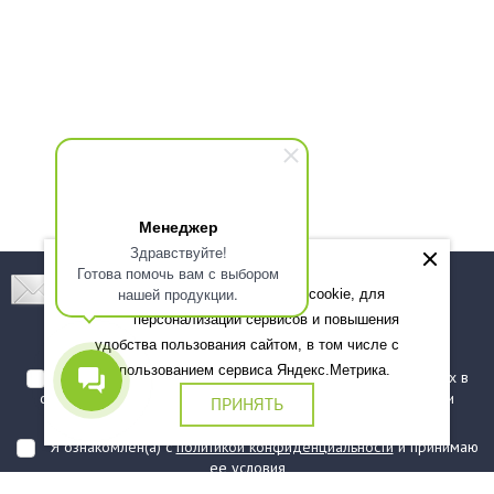
Менеджер
Здравствуйте!
Готова помочь вам с выбором
Подпишитесь! Новинки, скидки, предложения!
нашей продукции.
Мы используем файлы cookie, для
персонализации сервисов и повышения
Подписаться
удобства пользования сайтом, в том числе с
использованием сервиса Яндекс.Метрика.
Я даю согласие на обработку моих персональных данных в
соответствии с
политикой обработки персональных данных
и
ПРИНЯТЬ
подтверждаю, что ознакомлен(а) с ними
Я ознакомлен(а) с
политикой конфиденциальности
и принимаю
ее условия