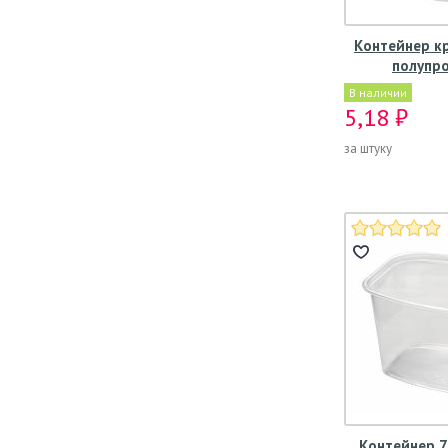
Контейнер кр
полупр
В наличии
5,18 ₽
за штуку
Контейнер 7