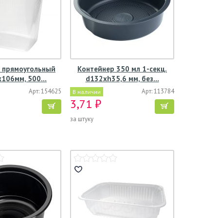
 прямоугольный
Контейнер 350 мл 1-секц.
х106мм, 500…
d132хh35,6 мм, без…
Арт: 154625
Арт: 113784
В наличии
3,71 ₽
за штуку