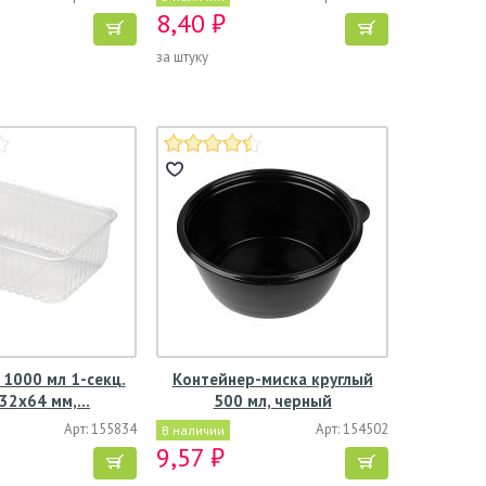
8,40 ₽
за штуку
1000 мл 1-секц.
Контейнер-миска круглый
32х64 мм,…
500 мл, черный
Арт: 155834
Арт: 154502
В наличии
9,57 ₽