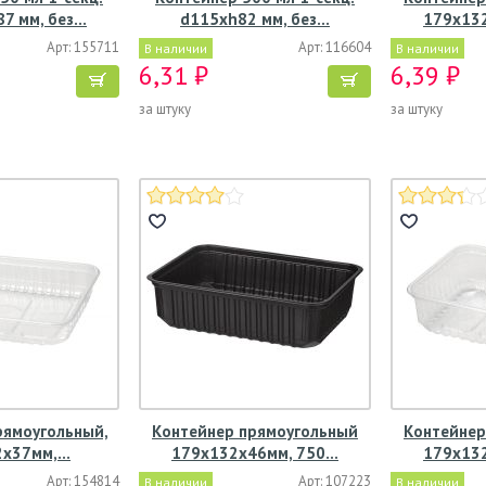
7 мм, без…
d115хh82 мм, без…
179х13
Арт: 155711
Арт: 116604
В наличии
В наличии
6,31 ₽
6,39 ₽
за штуку
за штуку
рямоугольный,
Контейнер прямоугольный
Контейнер
2х37мм,…
179х132х46мм, 750…
179х13
Арт: 154814
Арт: 107223
В наличии
В наличии