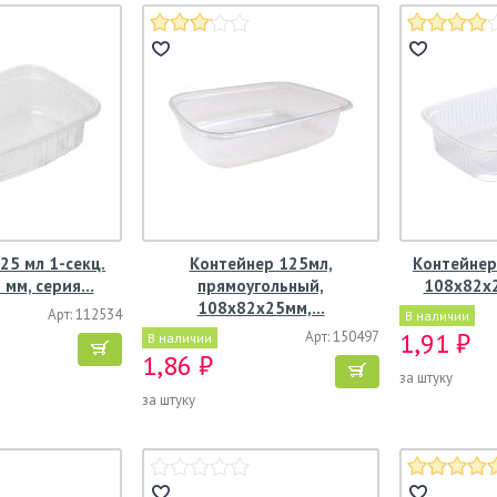
25 мл 1-секц.
Контейнер 125мл,
Контейнер
 мм, серия…
прямоугольный,
108х82х2
108х82х25мм,…
Арт: 112534
В наличии
1,91 ₽
Арт: 150497
В наличии
1,86 ₽
за штуку
за штуку