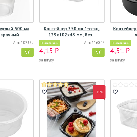
углый 500 мл,
Контейнер 350 мл 1-секц.
Контейнер 
озрачный
139х102х43 мм, без…
Арт: 102332
Арт: 116843
В наличии
В наличии
4,15 ₽
4,51 ₽
за штуку
за штуку
−15%