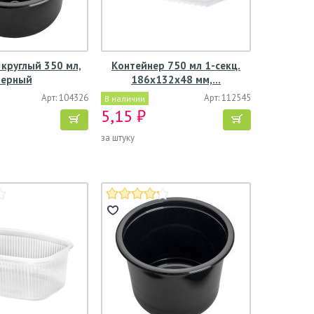
круглый 350 мл,
Контейнер 750 мл 1-секц.
черный
186х132х48 мм,…
Арт: 104326
Арт: 112545
В наличии
5,15 ₽
за штуку