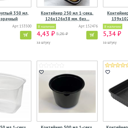
углый 350 мл,
Контейнер 250 мл 1-секц.
Контейнер
озрачный
126х126х38 мм, без…
139х102
Арт: 153500
Арт: 152476
В наличии
В наличии
4,43 ₽
5,34 ₽
5,26 ₽
за штуку
за штуку
50 мл 1-секц.
Контейнер 500 мл 1-секц.
Контейнер