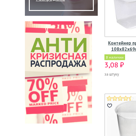
Контейнер п
108х82х69м
В наличии
3,08 ₽
за штуку