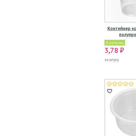
Контейнер кр
полупр
В наличии
3,78 ₽
за штуку