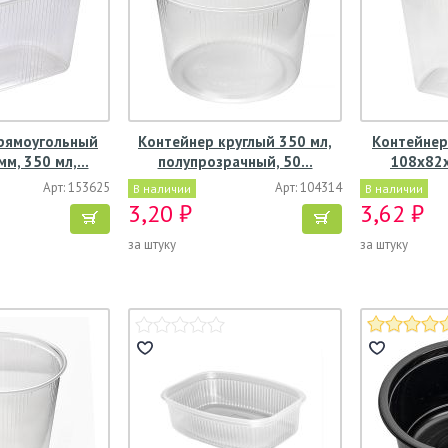
рямоугольный
Контейнер круглый 350 мл,
Контейнер
м, 350 мл,…
полупрозрачный, 50…
108х82
Арт: 153625
Арт: 104314
В наличии
В наличии
3,20 ₽
3,62 ₽
за штуку
за штуку