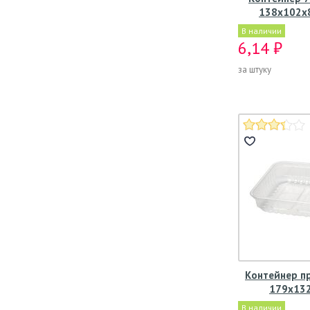
138х102х8
В наличии
6,14 ₽
за штуку
Контейнер п
179х13
В наличии