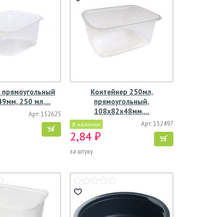
 прямоугольный
Контейнер 250мл,
9мм, 250 мл,…
прямоугольный,
108х82х48мм,…
Арт: 152625
Арт: 152497
В наличии
2,84 ₽
за штуку