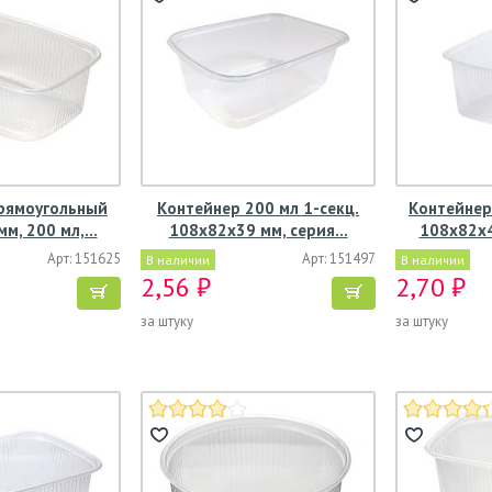
рямоугольный
Контейнер 200 мл 1-секц.
Контейнер
м, 200 мл,…
108х82х39 мм, серия…
108х82х4
Арт: 151625
Арт: 151497
В наличии
В наличии
2,56 ₽
2,70 ₽
за штуку
за штуку