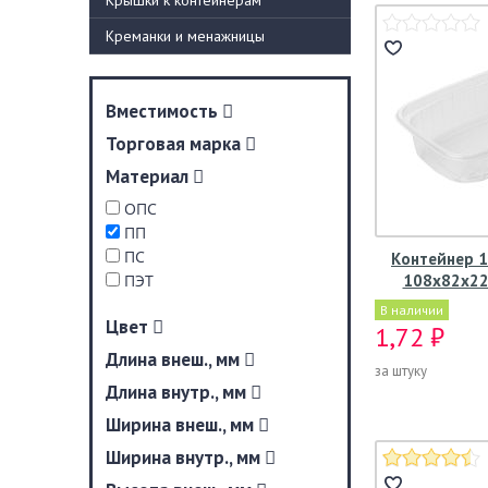
Крышки к контейнерам
Креманки и менажницы
Вместимость
Торговая марка
Материал
ОПС
ПП
ПС
Контейнер 1
ПЭТ
108х82х22
В наличии
Цвет
1,72 ₽
Длина внеш., мм
за штуку
Длина внутр., мм
Ширина внеш., мм
Ширина внутр., мм