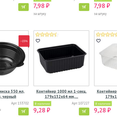
7,98 ₽
7,98 ₽
за штуку
за штуку
−15%
иска 350 мл,
Контейнер 1000 мл 1-секц.
Контейнер 
, черный
179х132х64 мм,…
179х1
Арт: 153702
Арт: 107227
В наличии
В наличии
9,28 ₽
9,28 ₽
₽