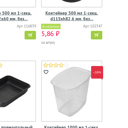
 500 мл 1-секц.
Контейнер 500 мл 1-секц.
х60 мм, без…
d115хh82,6 мм, без…
Арт: 116839
Арт: 102347
В наличии
5,86 ₽
за штуку
−16%
 прямоугольный
Контейнер 1000 мл 1-секц.