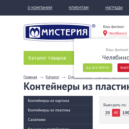
О КОМПАНИИ
КЛИЕНТАМ
НАГРАДЫ
Ваш филиал
Челябинск
Ваш филиал:
Челябин
Каталог
товаров
ДА, ВСЕ ВЕРНО
ВЫБР
Главная
Каталог
Одноразовые пищевые контейне
Контейнеры из пласти
Контейнеры из картона
Выводить по:
Контейнеры из пластика
20
40
10
Салатники