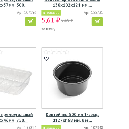
2х37мм, 500…
138х102х121 мм,…
Арт: 107196
Арт: 155731
В наличии
5,61 ₽
6,68 ₽
за штуку
 прямоугольный
Контейнер 500 мл 1-секц.
2х46мм, 750…
d127хh68 мм, без…
Арт: 155814
Арт: 102348
В наличии