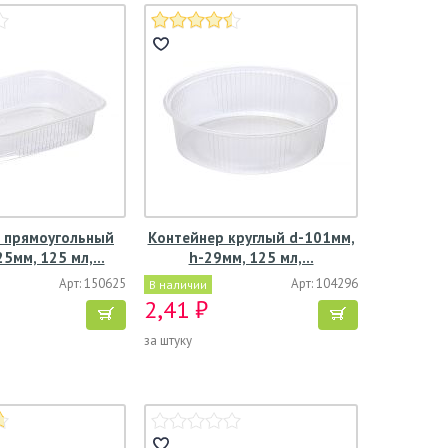
 прямоугольный
Контейнер круглый d-101мм,
5мм, 125 мл,…
h-29мм, 125 мл,…
Арт: 150625
Арт: 104296
В наличии
2,41 ₽
за штуку