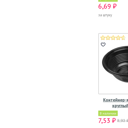
6,69 ₽
за штуку
Контейнер-м
круглый
В наличии
7,53 ₽
8,93 