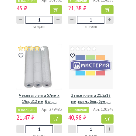
Арт: 101301
Арт: 114138
В наличии
В наличии
45 ₽
21,38 ₽
за рулон
за рулон
Чековая лента 57мм х
Этикет-лента 21,5х12
19м, d12 мм, бел.,…
мм, прям., бел., бум.,…
Арт: 279483
Арт: 120548
В наличии
В наличии
21,47 ₽
40,98 ₽