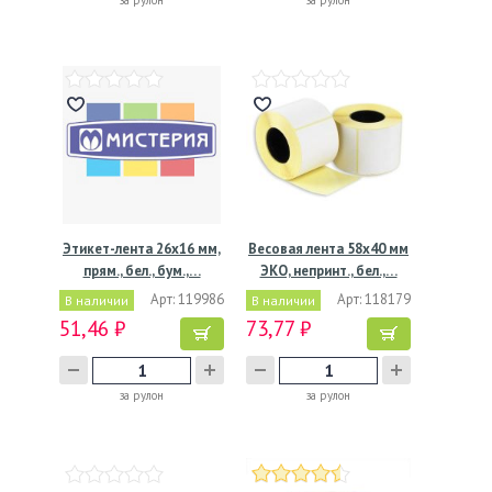
за рулон
за рулон
Этикет-лента 26х16 мм,
Весовая лента 58х40 мм
прям., бел., бум.,…
ЭКО, непринт., бел.,…
Арт: 119986
Арт: 118179
В наличии
В наличии
51,46 ₽
73,77 ₽
за рулон
за рулон