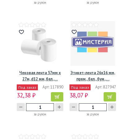
за рулон
за рулон
Чековая лента 57мм х
Этикет-лента 26х16 мм,
27м, d12 мм, бел.,…
прям., бел., бум.,…
Арт: 117890
Арт: 827947
Под заказ
Под заказ
32,38 ₽
38,07 ₽
за рулон
за рулон