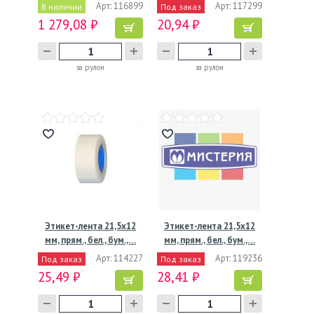
Арт: 116899
Арт: 117299
В наличии
Под заказ
1 279,08 ₽
20,94 ₽
за рулон
за рулон
Этикет-лента 21,5х12
Этикет-лента 21,5х12
мм, прям., бел., бум.,…
мм, прям., бел., бум.,…
Арт: 114227
Арт: 119236
Под заказ
Под заказ
25,49 ₽
28,41 ₽