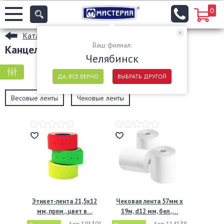
0
Каталог
Ваш филиал:
Канцелярия в Челябинске
Челябинск
КРУПНАЯ ФАСОВКА
МЕЛКАЯ ФАСОВКА
ДА, ВСЕ ВЕРНО
ВЫБРАТЬ ДРУГОЙ
Весовые ленты
Чековые ленты
Этикет-лента 21,5х12
Чековая лента 57мм х
мм, прям., цвет в…
19м, d12 мм, бел.,…