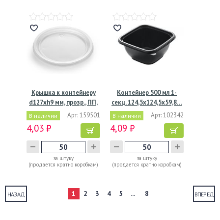
Крышка к контейнеру
Контейнер 500 мл 1-
d127хh9 мм, прозр., ПП,
секц. 124,5х124,5х59,8…
…
Арт: 159501
Арт: 102342
В наличии
В наличии
4,03 ₽
4,09 ₽
за штуку
за штуку
(продается кратно коробкам)
(продается кратно коробкам)
1
2
3
4
5
...
8
НАЗАД
ВПЕРЕД