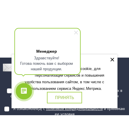
Менеджер
Здравствуйте!
Готова помочь вам с выбором
Подпишитесь! Новинки, скидки, предложения!
нашей продукции.
Мы используем файлы cookie, для
персонализации сервисов и повышения
Подписаться
удобства пользования сайтом, в том числе с
использованием сервиса Яндекс.Метрика.
Я даю согласие на обработку моих персональных данных в
соответствии с
политикой обработки персональных данных
и
ПРИНЯТЬ
подтверждаю, что ознакомлен(а) с ними
Я ознакомлен(а) с
политикой конфиденциальности
и принимаю
ее условия