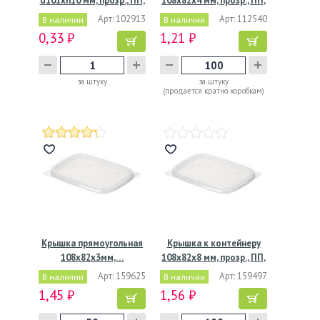
d101хh10 мм, прозр., ПП,
108х82х4 мм, прозр., ПП,
…
…
Арт: 102913
Арт: 112540
В наличии
В наличии
0,33 ₽
1,21 ₽
за штуку
за штуку
(продается кратно коробкам)
Крышка прямоугольная
Крышка к контейнеру
108x82х3мм,…
108х82х8 мм, прозр., ПП,
…
Арт: 159625
Арт: 159497
В наличии
В наличии
1,45 ₽
1,56 ₽