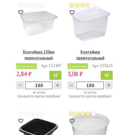
Контейнер 250мл,
Контейнер
прямоугольный,
прямоугольный
108х82х48мм,…
108х82х69мм, 350 мл,…
Арт: 152497
Арт: 153625
В наличии
В наличии
2,84 ₽
3,08 ₽
за штуку
за штуку
(продается кратно коробкам)
(продается кратно коробкам)