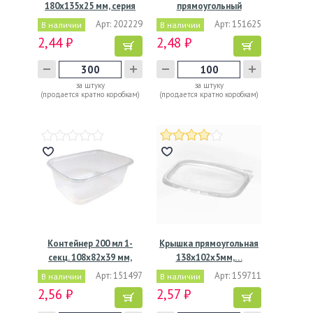
180х135х25 мм, серия
прямоугольный
Е-25,…
108х82х40мм, 200 мл,…
Арт: 202229
Арт: 151625
В наличии
В наличии
2,44 ₽
2,48 ₽
за штуку
за штуку
(продается кратно коробкам)
(продается кратно коробкам)
Контейнер 200 мл 1-
Крышка прямоугольная
секц. 108х82х39 мм,
138x102х5мм,…
серия…
Арт: 151497
Арт: 159711
В наличии
В наличии
2,56 ₽
2,57 ₽