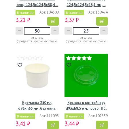
секц. 124,5х124,5х38,4…
124,5х124,5х13,1 мм,…
Арт: 104309
Арт: 159474
В наличии
В наличии
3,21 ₽
3,37 ₽
за штуку
за штуку
(продается кратно коробкам)
(продается кратно коробкам)
Креманка 250 мл,
Крышка к контейнеру
d93хh65 мм, без окна,
d93хh8,5 мм, прозр., ПС,
без…
…
Арт: 111098
Арт: 107859
В наличии
В наличии
3,41 ₽
3,44 ₽