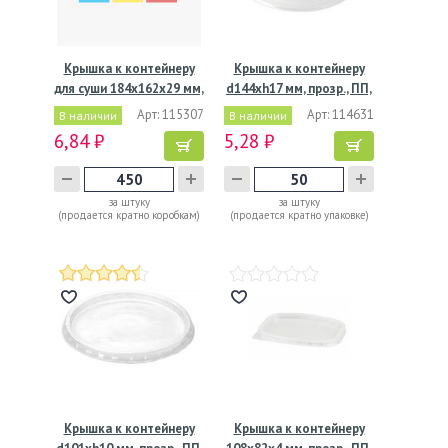
Крышка к контейнеру
Крышка к контейнеру
для суши 184х162х29 мм,
d144хh17 мм, прозр., ПП,
…
…
Арт: 115307
Арт: 114631
В наличии
В наличии
6,84 ₽
5,28 ₽
за штуку
за штуку
(продается кратно коробкам)
(продается кратно упаковке)
Крышка к контейнеру
Крышка к контейнеру