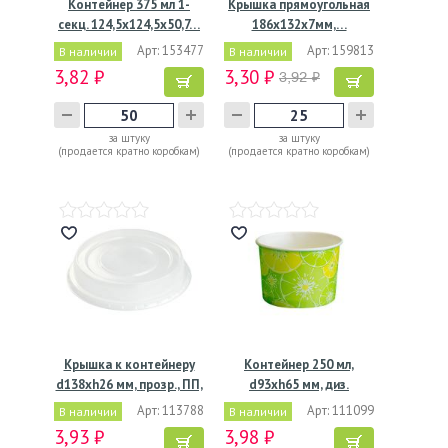
Контейнер 375 мл 1-
Крышка прямоугольная
секц. 124,5х124,5х50,7…
186x132х7мм,…
Арт: 153477
Арт: 159813
В наличии
В наличии
3,82 ₽
3,30 ₽
3,92 ₽
за штуку
за штуку
(продается кратно коробкам)
(продается кратно коробкам)
Крышка к контейнеру
Контейнер 250 мл,
d138хh26 мм, прозр., ПП,
d93хh65 мм, диз.
…
"Цитрус…
Арт: 113788
Арт: 111099
В наличии
В наличии
3,93 ₽
3,98 ₽