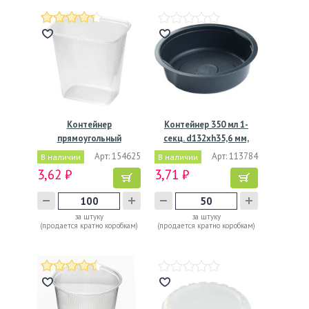
Контейнер
Контейнер 350 мл 1-
прямоугольный
секц. d132хh35,6 мм,
108х82х106мм, 500…
без…
Арт: 154625
Арт: 113784
В наличии
В наличии
3,62 ₽
3,71 ₽
за штуку
за штуку
(продается кратно коробкам)
(продается кратно коробкам)