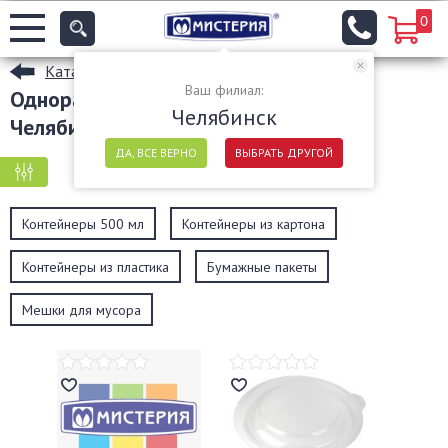
0
Каталог
Ваш филиал:
Одноразовые пищевые контейнеры в
Челябинск
Челябинске
ДА, ВСЕ ВЕРНО
ВЫБРАТЬ ДРУГОЙ
КРУПНАЯ ФАСОВКА
МЕЛКАЯ ФАСОВКА
Контейнеры 500 мл
Контейнеры из картона
Контейнеры из пластика
Бумажные пакеты
Мешки для мусора