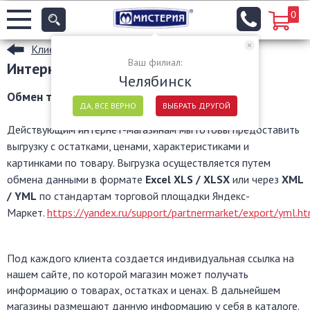
0
Клиентам
Ваш филиал:
Интернет-магазинам
Челябинск
Обмен товарами с Интернет-Магазинами.
ДА, ВСЕ ВЕРНО
ВЫБРАТЬ ДРУГОЙ
Действующим интернет-магазинам мы готовы предоставить
выгрузку с остатками, ценами, характеристиками и
картинками по товару. Выгрузка осуществляется путем
обмена данными в формате
Excel XLS / XLSX
или через
XML
/ YML
по стандартам торговой площадки Яндекс-
Маркет.
https://yandex.ru/support/partnermarket/export/yml.h
Под каждого клиента создается индивидуальная ссылка на
нашем сайте, по которой магазин может получать
информацию о товарах, остатках и ценах. В дальнейшем
магазины размещают данную информацию у себя в каталоге.