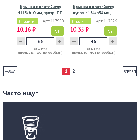
Крышка к контейнеру
Крышка к контейнеру
d115хh10 мм, прозр., ПП,
купол. d154хh38 мм,…
…
Арт: 117980
Арт: 112826
В наличии
В наличии
10,16 ₽
10,35 ₽
за штуку
за штуку
(продается кратно коробкам)
(продается кратно коробкам)
1
2
НАЗАД
ВПЕРЕД
Часто ищут