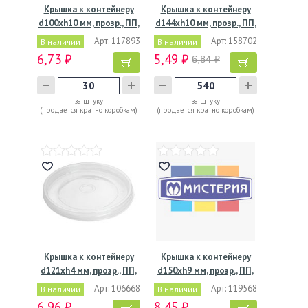
Крышка к контейнеру
Крышка к контейнеру
d100хh10 мм, прозр., ПП,
d144хh10 мм, прозр., ПП,
…
…
Арт: 117893
Арт: 158702
В наличии
В наличии
6,73 ₽
5,49 ₽
6,84 ₽
за штуку
за штуку
(продается кратно коробкам)
(продается кратно коробкам)
Крышка к контейнеру
Крышка к контейнеру
d121хh4 мм, прозр., ПП,
d150хh9 мм, прозр., ПП,
…
…
Арт: 106668
Арт: 119568
В наличии
В наличии
6,96 ₽
8,45 ₽