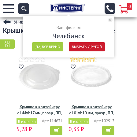
0
Универсальные одноразовые контейнеры
Ваш филиал:
Крышки к контейнерам в Челябинске
Челябинск
КРУПНАЯ ФАСОВКА
МЕЛКАЯ ФАСОВКА
ДА, ВСЕ ВЕРНО
ВЫБРАТЬ ДРУГОЙ
Крышка к контейнеру
Крышка к контейнеру
d144хh17 мм, прозр., ПП,
d101хh10 мм, прозр., ПП,
…
…
Арт: 114631
Арт: 102913
В наличии
В наличии
5,28 ₽
0,33 ₽