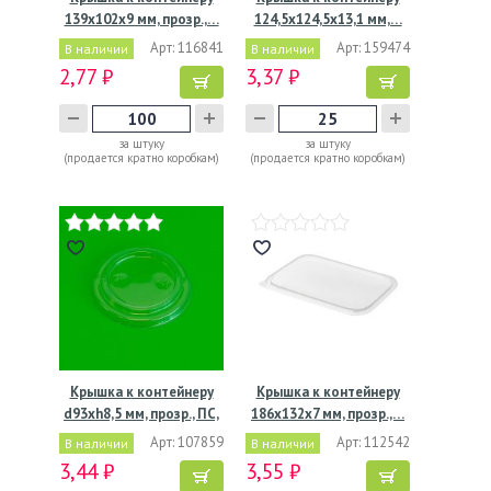
139х102х9 мм, прозр.,…
124,5х124,5х13,1 мм,…
Арт: 116841
Арт: 159474
В наличии
В наличии
2,77 ₽
3,37 ₽
за штуку
за штуку
(продается кратно коробкам)
(продается кратно коробкам)
Крышка к контейнеру
Крышка к контейнеру
d93хh8,5 мм, прозр., ПС,
186х132х7 мм, прозр.,…
…
Арт: 107859
Арт: 112542
В наличии
В наличии
3,44 ₽
3,55 ₽