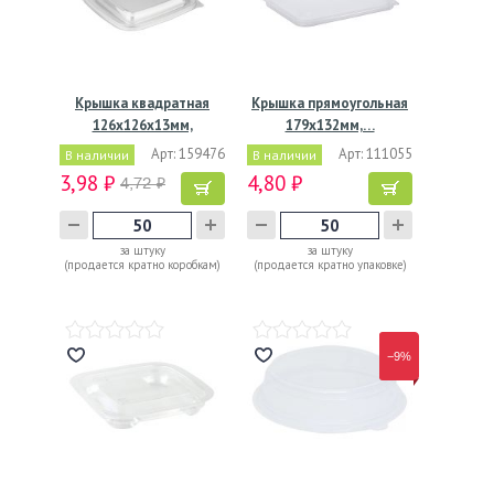
Крышка квадратная
Крышка прямоугольная
126х126х13мм,
179x132мм,…
прозрачная
Арт: 159476
Арт: 111055
В наличии
В наличии
3,98 ₽
4,80 ₽
4,72 ₽
за штуку
за штуку
(продается кратно коробкам)
(продается кратно упаковке)
−9%