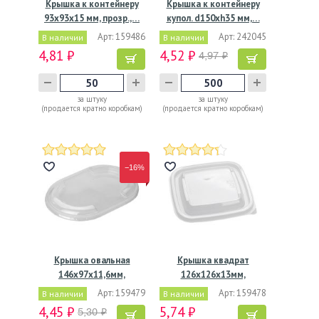
Крышка к контейнеру
Крышка к контейнеру
93х93х15 мм, прозр.,…
купол. d150хh35 мм,…
Арт: 159486
Арт: 242045
В наличии
В наличии
4,81 ₽
4,52 ₽
4,97 ₽
за штуку
за штуку
(продается кратно коробкам)
(продается кратно коробкам)
−16%
Крышка овальная
Крышка квадрат
146х97х11,6мм,
126х126х13мм,
прозрачная ПЭТ
прозрачная
Арт: 159479
Арт: 159478
В наличии
В наличии
4,45 ₽
5,74 ₽
5,30 ₽