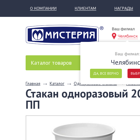
О КОМПАНИИ
КЛИЕНТАМ
НАГРАДЫ
Ваш филиал
Челябинск
Ваш филиал:
Челябин
Каталог
товаров
ДА, ВСЕ ВЕРНО
ВЫБР
Главная
Каталог
Одноразовые стаканы
Пласти
Стакан одноразовый 2
ПП