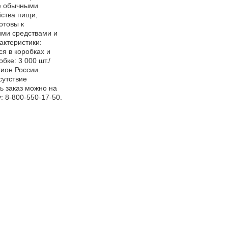
де обычными
йства пищи,
отовы к
ими средствами и
актеристики:
ся в коробках и
бке: 3 000 шт./
гион России.
сутствие
ь заказ можно на
: 8-800-550-17-50.