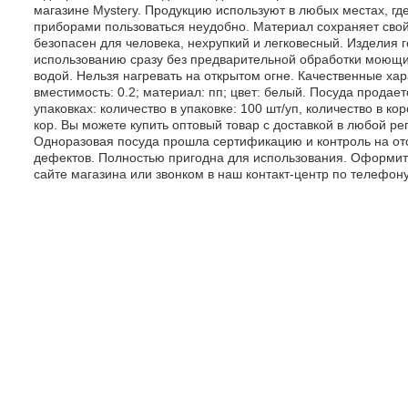
магазине Mystery. Продукцию используют в любых местах, г
приборами пользоваться неудобно. Материал сохраняет сво
безопасен для человека, нехрупкий и легковесный. Изделия г
использованию сразу без предварительной обработки моющ
водой. Нельзя нагревать на открытом огне. Качественные хар
вместимость: 0.2; материал: пп; цвет: белый. Посуда продает
упаковках: количество в упаковке: 100 шт/уп, количество в коро
кор. Вы можете купить оптовый товар с доставкой в любой ре
Одноразовая посуда прошла сертификацию и контроль на от
дефектов. Полностью пригодна для использования. Оформит
сайте магазина или звонком в наш контакт-центр по телефону