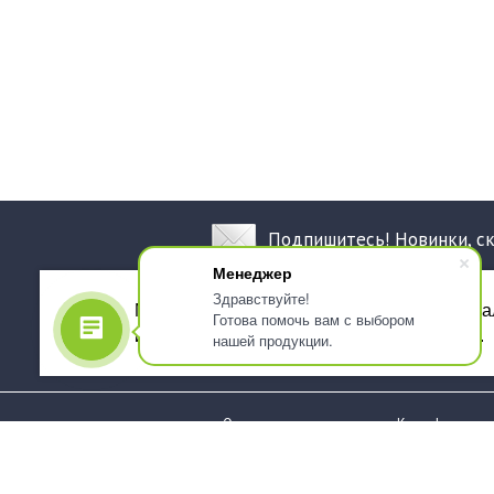
Подпишитесь! Новинки, с
Менеджер
Здравствуйте!
Мы используем файлы cookie, для персона
Готова помочь вам с выбором
использованием сервиса Яндекс.Метрика.
нашей продукции.
О компании
Как оформить 
Услуги
Доставка
О нас
Государствен