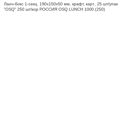
Ланч-бокс 1-секц. 190х150х50 мм, крафт, карт., 25 шт/упак
"OSQ" 250 шт/кор РОССИЯ OSQ LUNCH 1000 (250)