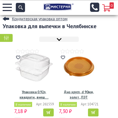
0
Кондитерская упаковка оптом
Упаковка для выпечки в Челябинске
КРУПНАЯ ФАСОВКА
МЕЛКАЯ ФАСОВКА
Упаковка 0.92л,
Дно кругл., d 90мм,
квадратн., внеш.…
золот., ПЭТ
Арт: 261559
Арт: 104721
В наличии
В наличии
7,18 ₽
7,30 ₽