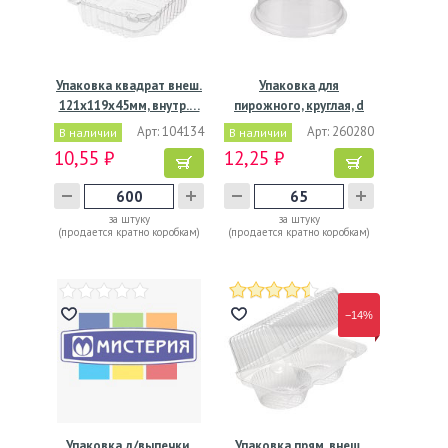
Упаковка квадрат внеш.
Упаковка для
121х119х45мм, внутр.…
пирожного, круглая, d
90мм, h…
Арт: 104134
Арт: 260280
В наличии
В наличии
10,55 ₽
12,25 ₽
за штуку
за штуку
(продается кратно коробкам)
(продается кратно коробкам)
−14%
Упаковка д/выпечки,
Упаковка прям. внеш.