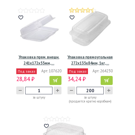
Упаковка прям. внешн.
Упаковка прямоугольная
241x172x55мм,…
272x135x84мм, 1кг,…
Арт: 107620
Арт: 264230
Под заказ
Под заказ
28,84 ₽
34,24 ₽
за штуку
за штуку
(продается кратно коробкам)