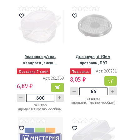
Упаковка д/хол.,
Дно кругл., d 90мм,
квадратн., внеш.…
прозрачн., ПЭТ
Арт: 260281
Доставка 7 дней
Под заказ
Арт: 261369
8,05 ₽
6,89 ₽
за штуку
(продается кратно коробкам)
за штуку
(продается кратно коробкам)