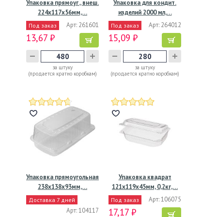
Упаковка прямоуг., внеш.
Упаковка для кондит.
224х117х56мм,…
изделий 2000 мл,…
Арт: 261601
Арт: 264012
Под заказ
Под заказ
13,67 ₽
15,09 ₽
за штуку
за штуку
(продается кратно коробкам)
(продается кратно коробкам)
Упаковка прямоугольная
Упаковка квадрат
238x138x93мм,…
121х119х45мм, 0,2кг,…
Арт: 106075
Доставка 7 дней
Под заказ
Арт: 104117
17,17 ₽