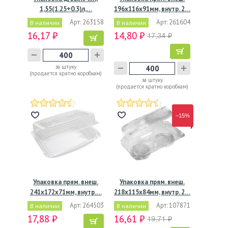
1,55(1.25+0.3)л,…
196х116х91мм, внутр. 2…
Арт: 263158
Арт: 261604
В наличии
В наличии
16,17 ₽
14,80 ₽
17,34 ₽
за штуку
(продается кратно коробкам)
за штуку
(продается кратно коробкам)
−15%
Упаковка прям. внеш.
Упаковка прям. внеш.
241x172x71мм, внутр.…
218х115х84мм, внутр. 2…
Арт: 264503
Арт: 107871
В наличии
В наличии
17,88 ₽
16,61 ₽
19,71 ₽