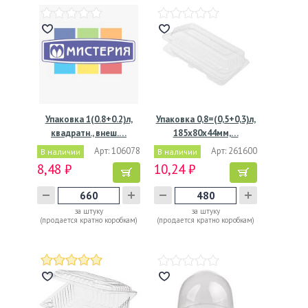
Упаковка 1(0.8+0.2)л,
Упаковка 0,8=(0,5+0,3)л,
квадратн., внеш.…
185x80x44мм,…
Арт: 106078
Арт: 261600
В наличии
В наличии
8,48 ₽
10,24 ₽
за штуку
за штуку
(продается кратно коробкам)
(продается кратно коробкам)