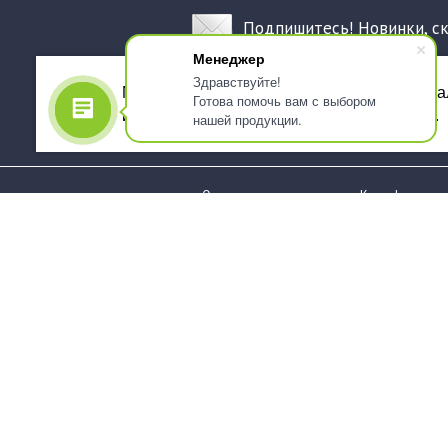
Подпишитесь! Новинки, с
Менеджер
Здравствуйте!
Мы используем файлы cookie, для персона
Готова помочь вам с выбором
использованием сервиса Яндекс.Метрика.
нашей продукции.
О компании
Как оформить 
Услуги
Доставка
О нас
Государствен
заказчикам
Информация
Карта сайта
Юридическая
Информация
Стаканы и чашки
Пакеты и мешк
Тарелки
Упаковка пище
Приборы столовые,
Салфетки и ска
комплекты
бумажные
Наборы одноразовой
Диспенсеры