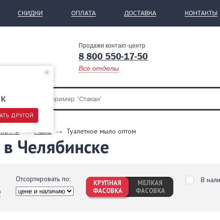
СКИДКИ
ОПЛАТА
ДОСТАВКА
КОНТАКТЫ
Продажи контакт-центр
8 800 550-17-50
Все отделы
ск
АТЬ ДРУГОЙ
 по РФ
Мыло
Туалетное мыло оптом
 в Челябинске
Отсортировать по:
В нал
КРУПНАЯ
МЕЛКАЯ
ФАСОВКА
ФАСОВКА
0