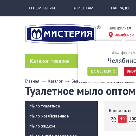
О КОМПАНИИ
КЛИЕНТАМ
НАГРАДЫ
Ваш филиал
Челябинск
Ваш филиал:
Челябин
Каталог
товаров
ДА, ВСЕ ВЕРНО
ВЫБР
Главная
Каталог
Бытовая химия оптом с доставкой
Туалетное мыло оптом
Мыло туалетное
Выводить по:
Мыло хозяйственное
20
40
10
Мыло жидкое