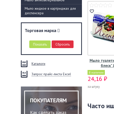
Мыло антибактериальное
Мыло жидкое в картриджах для
деспенсера
Торговая марка
Мыло туалетн
Каталоги
блеск"
В наличии
Запрос прайс-листа Excel
24,16 ₽
за штуку
ПОКУПАТЕЛЯМ
Часто и
Как сделать заказ