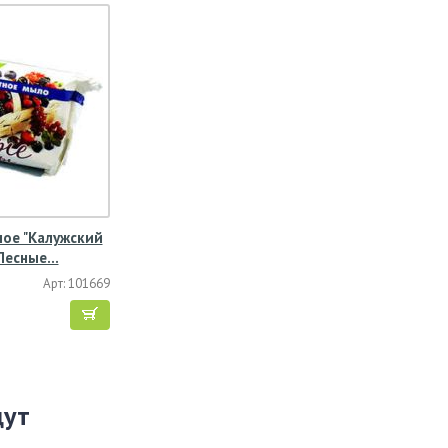
ое "Калужский
 Лесные…
Арт: 101669
щут