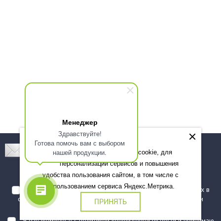
Менеджер
Здравствуйте!
Готова помочь вам с выбором
Подпишитесь! Новинки, скидки, предложения!
нашей продукции.
Мы используем файлы cookie, для
персонализации сервисов и повышения
Подписаться
удобства пользования сайтом, в том числе с
использованием сервиса Яндекс.Метрика.
Я даю согласие на обработку моих персональных данных в
соответствии с
политикой обработки персональных данных
и
ПРИНЯТЬ
подтверждаю, что ознакомлен(а) с ними
Я ознакомлен(а) с
политикой конфиденциальности
и принимаю