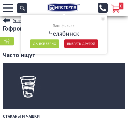
0
Упаковочные материалы
Ваш филиал:
Гофрокороба в Челябинске
Челябинск
КРУПНАЯ ФАСОВКА
МЕЛКАЯ ФАСОВКА
ДА, ВСЕ ВЕРНО
ВЫБРАТЬ ДРУГОЙ
Часто ищут
СТАКАНЫ И ЧАШКИ