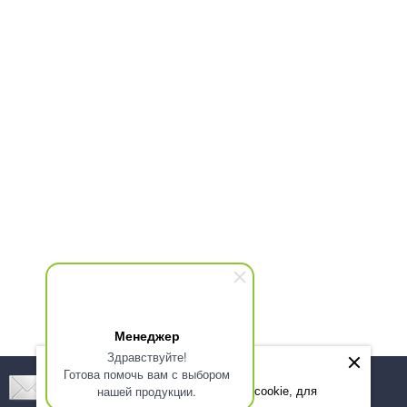
Менеджер
Здравствуйте!
Готова помочь вам с выбором
Подпишитесь! Новинки, скидки, предложения!
нашей продукции.
Мы используем файлы cookie, для