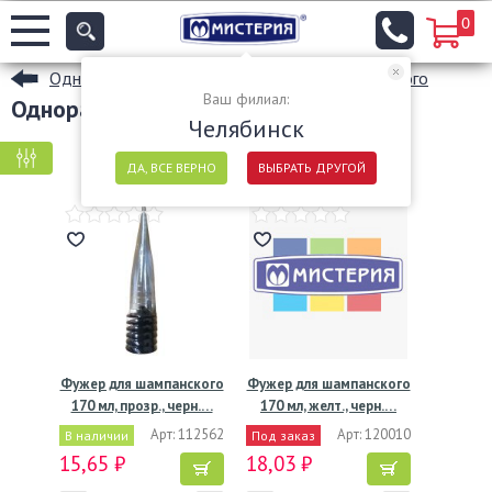
0
Одноразовые бокалы и фужеры для шампанского
Ваш филиал:
Одноразовые фужеры
Челябинск
КРУПНАЯ ФАСОВКА
МЕЛКАЯ ФАСОВКА
ДА, ВСЕ ВЕРНО
ВЫБРАТЬ ДРУГОЙ
Фужер для шампанского
Фужер для шампанского
170 мл, прозр., черн.…
170 мл, желт., черн.…
Арт: 112562
Арт: 120010
В наличии
Под заказ
15,65 ₽
18,03 ₽