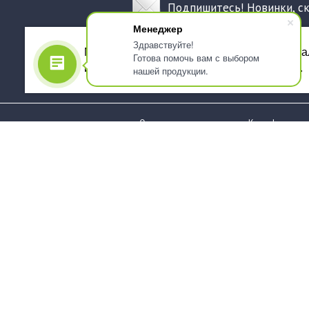
Подпишитесь! Новинки, с
Менеджер
Здравствуйте!
Мы используем файлы cookie, для персона
Готова помочь вам с выбором
использованием сервиса Яндекс.Метрика.
нашей продукции.
О компании
Как оформить 
Услуги
Доставка
О нас
Государствен
заказчикам
Информация
Карта сайта
Юридическая
Информация
Стаканы и чашки
Пакеты и мешк
Тарелки
Упаковка пище
Приборы столовые,
Салфетки и ска
комплекты
бумажные
Наборы одноразовой
Диспенсеры
посуды
Товары для се