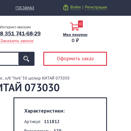
Войти
Регистрация
|
ГОСЗАКАЗ
0
Интернет-магазин
8 351 741-68-29
Мои покупки
0 ₽
Заказать звонок
Оформить заказ
л., х/б "York" 30 шт/кор КИТАЙ 073030
 КИТАЙ 073030
Характеристики:
Артикул:
111812
Вместимость:
120