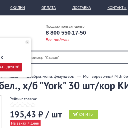
СКИДКИ
ОПЛАТА
ДОСТАВКА
КОНТАКТЫ
Продажи контакт-центр
8 800 550-17-50
Все отделы
ск
АТЬ ДРУГОЙ
ки и мытья
Швабры, мопы, флаундеры
Моп веревочный Midi, бе
бел., х/б "York" 30 шт/кор
Рейтинг товара:
195,43 ₽ / шт
КУПИТЬ
На заказ 7 дней