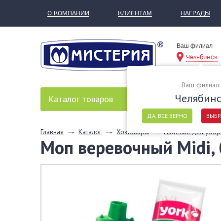
О КОМПАНИИ
КЛИЕНТАМ
НАГРАДЫ
Ваш филиал
Челябинск
Ваш филиал:
Челябин
Каталог
товаров
ДА, ВСЕ ВЕРНО
ВЫБР
Главная
Каталог
Хозтовары
Изделия для убор
Моп веревочный Midi, 