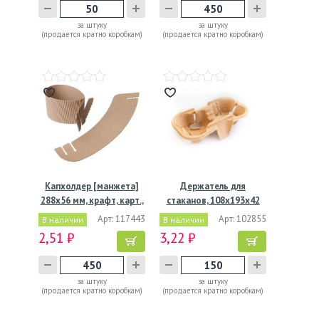
за штуку
за штуку
(продается кратно коробкам)
(продается кратно коробкам)
Капхолдер [манжета]
Держатель для
288х56 мм, крафт, карт.,
стаканов, 108х193х42
…
мм, серый
Арт: 117443
Арт: 102855
В наличии
В наличии
2,51 ₽
3,22 ₽
за штуку
за штуку
(продается кратно коробкам)
(продается кратно коробкам)