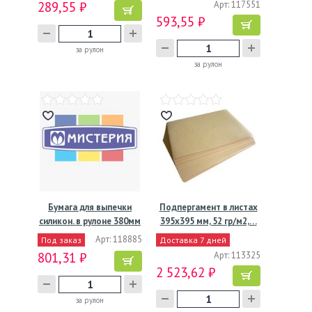
289,55 ₽
Арт: 117551
593,55 ₽
за рулон
за рулон
Бумага для выпечки
Подпергамент в листах
силикон. в рулоне 380мм
395х395 мм, 52 гр/м2,…
х…
Арт: 118885
Под заказ
Доставка 7 дней
801,31 ₽
Арт: 113325
2 523,62 ₽
за рулон