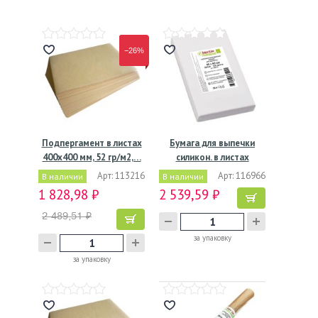
−26%
Подпергамент в листах
Бумага для выпечки
400х400 мм, 52 гр/м2,…
силикон. в листах
400х600…
Арт: 113216
Арт: 116966
В наличии
В наличии
1 828,98 ₽
2 539,59 ₽
2 489,51 ₽
за упаковку
за упаковку