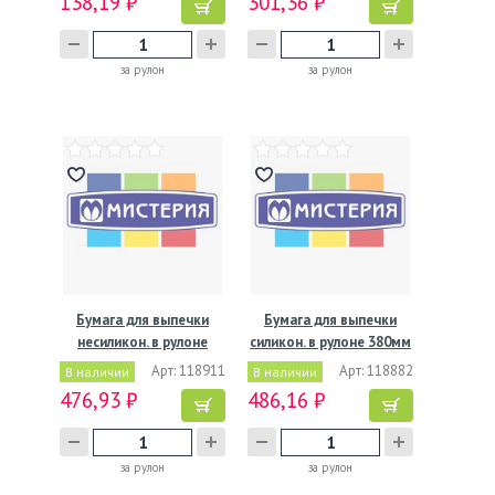
138,19 ₽
301,36 ₽
за рулон
за рулон
Бумага для выпечки
Бумага для выпечки
несиликон. в рулоне
силикон. в рулоне 380мм
380мм…
х…
Арт: 118911
Арт: 118882
В наличии
В наличии
476,93 ₽
486,16 ₽
за рулон
за рулон