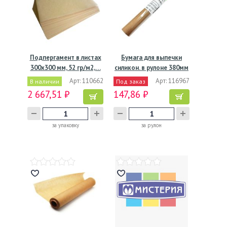
Подпергамент в листах
Бумага для выпечки
300х300 мм, 52 гр/м2,…
силикон. в рулоне 380мм
х…
Арт: 110662
Арт: 116967
В наличии
Под заказ
2 667,51 ₽
147,86 ₽
за упаковку
за рулон