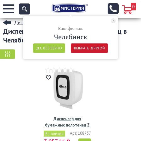
0
Диспенсеры
Ваш филиал:
Диспенсеры для бумажных полотенец в
Челябинск
Челябинске
ДА, ВСЕ ВЕРНО
ВЫБРАТЬ ДРУГОЙ
КРУПНАЯ ФАСОВКА
МЕЛКАЯ ФАСОВКА
Диспенсер для
бумажных полотенец Z
и V…
Арт: 108757
В наличии