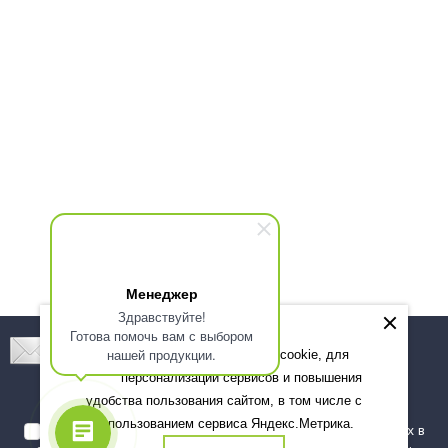
Менеджер
Здравствуйте!
Готова помочь вам с выбором
Подпишитесь! Новинки, скидки, предложения!
нашей продукции.
Мы используем файлы cookie, для
персонализации сервисов и повышения
Подписаться
удобства пользования сайтом, в том числе с
использованием сервиса Яндекс.Метрика.
Я даю согласие на обработку моих персональных данных в