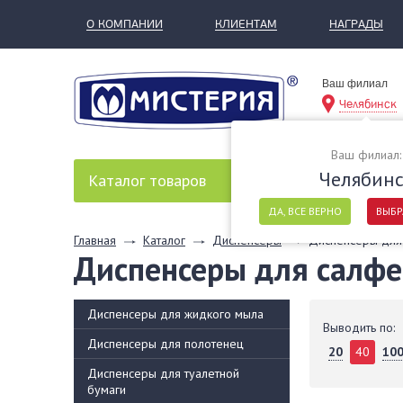
О КОМПАНИИ
КЛИЕНТАМ
НАГРАДЫ
Ваш филиал
Челябинск
Ваш филиал:
Челябин
Каталог
товаров
ДА, ВСЕ ВЕРНО
ВЫБР
Главная
Каталог
Диспенсеры
Диспенсеры для
Диспенсеры для салфе
Диспенсеры для жидкого мыла
Выводить по:
Диспенсеры для полотенец
20
40
10
Диспенсеры для туалетной
бумаги