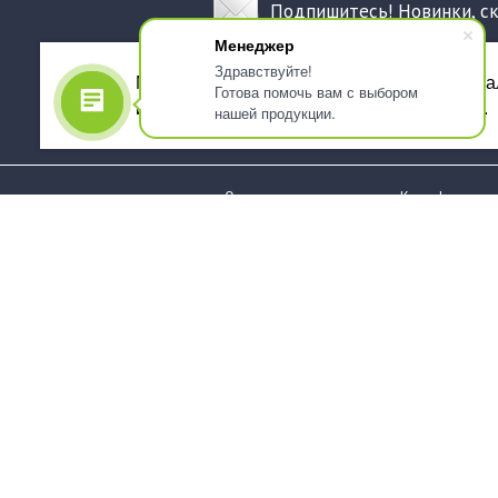
Подпишитесь! Новинки, с
Менеджер
Здравствуйте!
Мы используем файлы cookie, для персона
Готова помочь вам с выбором
использованием сервиса Яндекс.Метрика.
нашей продукции.
О компании
Как оформить 
Услуги
Доставка
О нас
Государствен
заказчикам
Информация
Карта сайта
Юридическая
Информация
Стаканы и чашки
Пакеты и мешк
Тарелки
Упаковка пище
Приборы столовые,
Салфетки и ска
комплекты
бумажные
Наборы одноразовой
Диспенсеры
посуды
Товары для се