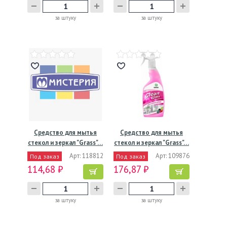
за штуку
за штуку
Средство для мытья
Средство для мытья
стекол и зеркал "Grass"…
стекол и зеркал "Grass"…
Арт: 118812
Арт: 109876
Под заказ
Под заказ
114,68 ₽
176,87 ₽
за штуку
за штуку