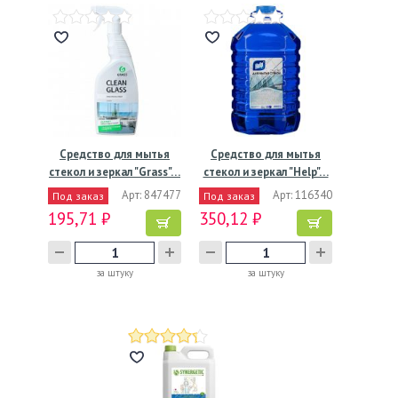
Средство для мытья
Средство для мытья
стекол и зеркал "Grass"…
стекол и зеркал "Help"…
Арт: 847477
Арт: 116340
Под заказ
Под заказ
195,71 ₽
350,12 ₽
за штуку
за штуку