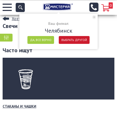
0
Хозтовары
Ваш филиал:
Свечи оптом в Челябинске
Челябинск
КРУПНАЯ ФАСОВКА
МЕЛКАЯ ФАСОВКА
ДА, ВСЕ ВЕРНО
ВЫБРАТЬ ДРУГОЙ
Часто ищут
СТАКАНЫ И ЧАШКИ